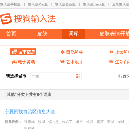
输入法手机版
输入法Mac版
输入法企业版
输入法Linux版
五笔输入
首页
皮肤
词库
皮肤表情开
请选择城市
行政
“其他”分类下共有6个词库
宁夏回族自治区信息大全
词条样例：
辣糊糊、沙湖、镇北堡、咋话了、爹么、银川、黄河、新城、老城、
影视城