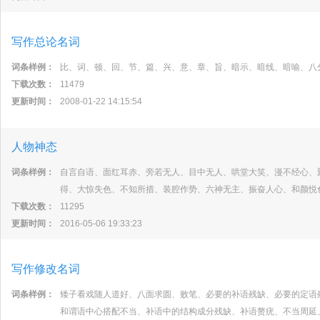
写作总论名词
词条样例：
比、词、顿、回、节、篇、兴、意、章、旨、暗示、暗线、暗喻、八
下载次数：
11479
更新时间：
2008-01-22 14:15:54
人物神态
词条样例：
自言自语、面红耳赤、旁若无人、目中无人、哄堂大笑、漫不经心、
得、大惊失色、不知所措、装腔作势、六神无主、振奋人心、和颜悦
下载次数：
11295
更新时间：
2016-05-06 19:33:23
写作修改名词
词条样例：
矮子看戏随人道好、八面求圆、败笔、必要的补语残缺、必要的定语
和谓语中心搭配不当、补语中的结构成分残缺、补语赘疣、不当周延