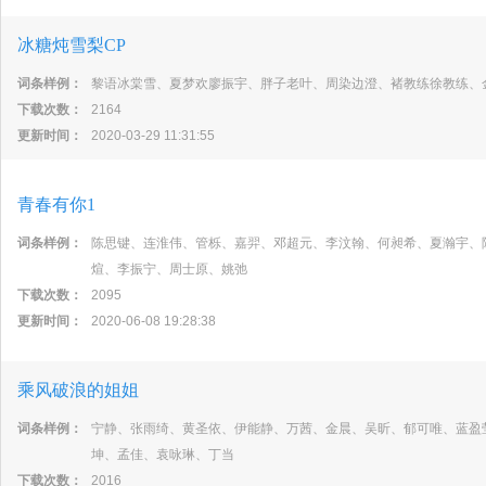
冰糖炖雪梨CP
词条样例：
黎语冰棠雪、夏梦欢廖振宇、胖子老叶、周染边澄、褚教练徐教练、
下载次数：
2164
更新时间：
2020-03-29 11:31:55
青春有你1
词条样例：
陈思键、连淮伟、管栎、嘉羿、邓超元、李汶翰、何昶希、夏瀚宇、
煊、李振宁、周士原、姚弛
下载次数：
2095
更新时间：
2020-06-08 19:28:38
乘风破浪的姐姐
词条样例：
宁静、张雨绮、黄圣依、伊能静、万茜、金晨、吴昕、郁可唯、蓝盈
坤、孟佳、袁咏琳、丁当
下载次数：
2016