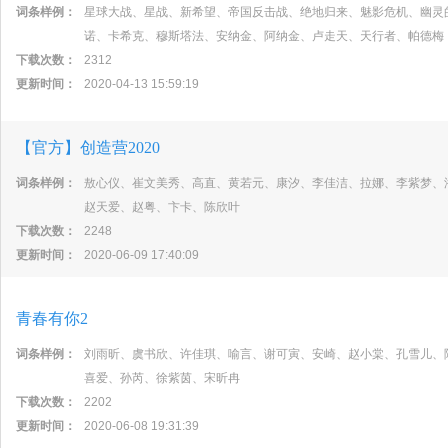
词条样例：
星球大战、星战、新希望、帝国反击战、绝地归来、魅影危机、幽灵
诺、卡希克、穆斯塔法、安纳金、阿纳金、卢走天、天行者、帕德梅
下载次数：
2312
更新时间：
2020-04-13 15:59:19
【官方】创造营2020
词条样例：
敖心仪、崔文美秀、高直、黄若元、康汐、李佳洁、拉娜、李紫梦、
赵天爱、赵粤、卞卡、陈欣叶
下载次数：
2248
更新时间：
2020-06-09 17:40:09
青春有你2
词条样例：
刘雨昕、虞书欣、许佳琪、喻言、谢可寅、安崎、赵小棠、孔雪儿、
喜爱、孙芮、徐紫茵、宋昕冉
下载次数：
2202
更新时间：
2020-06-08 19:31:39