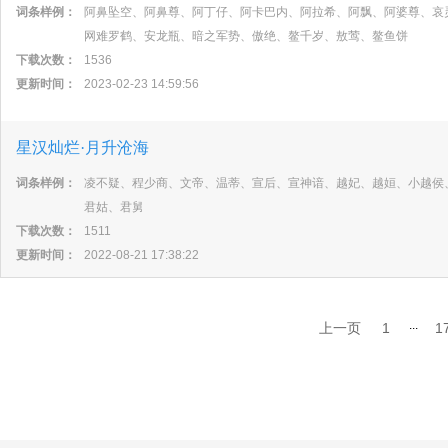
词条样例：
阿鼻坠空、阿鼻尊、阿丁仔、阿卡巴内、阿拉希、阿飘、阿婆尊、哀
网难罗鹤、安龙瓶、暗之军势、傲绝、鳌千岁、敖莺、鳌鱼饼
下载次数：
1536
更新时间：
2023-02-23 14:59:56
星汉灿烂·月升沧海
词条样例：
凌不疑、程少商、文帝、温蒂、宣后、宣神谙、越妃、越姮、小越侯
君姑、君舅
下载次数：
1511
更新时间：
2022-08-21 17:38:22
...
上一页
1
1