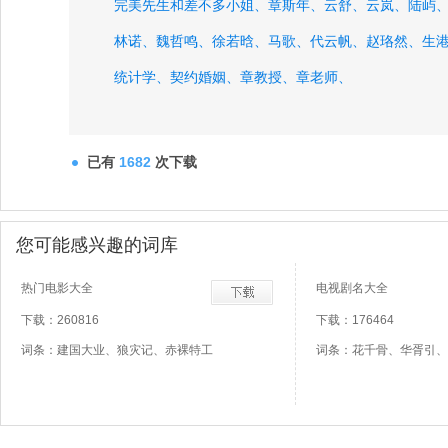
完美先生和差不多小姐、
章斯年、
云舒、
云岚、
陆屿
林诺、
魏哲鸣、
徐若晗、
马歌、
代云帆、
赵珞然、
生
统计学、
契约婚姻、
章教授、
章老师、
已有
1682
次下载
您可能感兴趣的词库
热门电影大全
电视剧名大全
下载：260816
下载：176464
词条：建国大业、狼灾记、赤裸特工
词条：花千骨、华胥引、