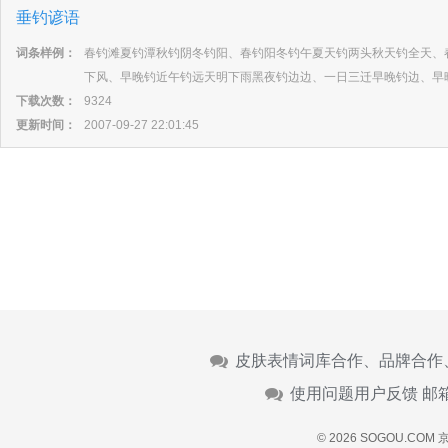
垂钓谚语
词条样例：
春钓滩夏钓潭秋钓阴冬钓阳、春钓阳冬钓午夏天钓两头秋天钓全天、
下风、早晚钓近午钓远天明下雨黑夜钓边边、一日三迁早晚钓边、早
下载次数：
9324
更新时间：
2007-09-27 22:01:45
皮肤表情词库合作、品牌合作
使用问题用户反馈 邮
© 2026 SOGOU.COM
京