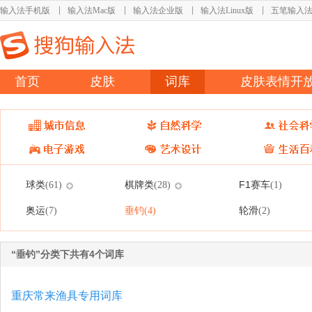
输入法手机版
输入法Mac版
输入法企业版
输入法Linux版
五笔输入
首页
皮肤
词库
皮肤表情开
球类
棋牌类
F1赛车
(61)
(28)
(1)
奥运
垂钓
轮滑
(7)
(4)
(2)
“垂钓”分类下共有4个词库
重庆常来渔具专用词库