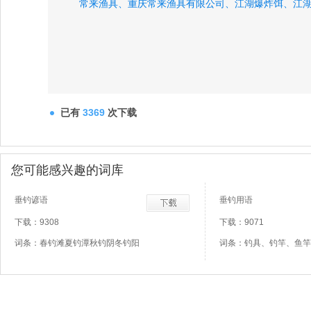
常来渔具、
重庆常来渔具有限公司、
江湖爆炸饵、
江
已有
3369
次下载
您可能感兴趣的词库
垂钓谚语
垂钓用语
下载：9308
下载：9071
词条：春钓滩夏钓潭秋钓阴冬钓阳
词条：钓具、钓竿、鱼竿