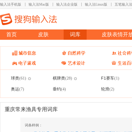
输入法手机版
输入法Mac版
输入法企业版
输入法Linux版
五笔输入
首页
皮肤
词库
皮肤表情开
球类
棋牌类
F1赛车
(61)
(28)
(1)
奥运
垂钓
轮滑
(7)
(4)
(2)
重庆常来渔具专用词库
词条样例：