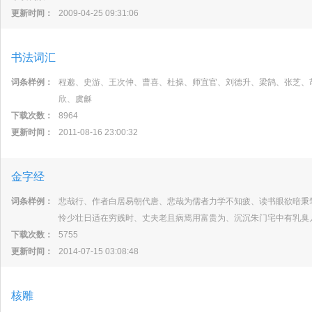
更新时间：
2009-04-25 09:31:06
书法词汇
词条样例：
程邈、史游、王次仲、曹喜、杜操、师宜官、刘德升、梁鹄、张芝、
欣、虞龢
下载次数：
8964
更新时间：
2011-08-16 23:00:32
金字经
词条样例：
悲哉行、作者白居易朝代唐、悲哉为儒者力学不知疲、读书眼欲暗秉
怜少壮日适在穷贱时、丈夫老且病焉用富贵为、沉沉朱门宅中有乳臭
下载次数：
5755
更新时间：
2014-07-15 03:08:48
核雕