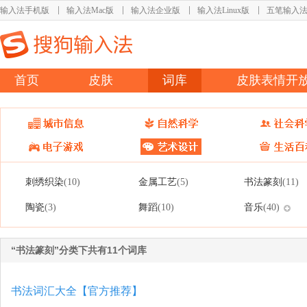
输入法手机版
输入法Mac版
输入法企业版
输入法Linux版
五笔输入
首页
皮肤
词库
皮肤表情开
刺绣织染
金属工艺
书法篆刻
(10)
(5)
(11)
陶瓷
舞蹈
音乐
(3)
(10)
(40)
“书法篆刻”分类下共有11个词库
书法词汇大全【官方推荐】