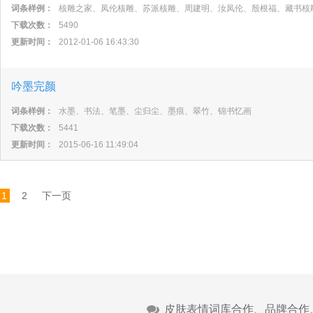
词条样例：
核雕之家、凤伦核雕、苏派核雕、周建明、汝凤伦、殷根福、藏书核
下载次数：
5490
更新时间：
2012-01-06 16:43:30
吟墨完颜
词条样例：
水墨、书法、笔墨、尘归尘、墨痕、翠竹、锦书忆画
下载次数：
5441
更新时间：
2015-06-16 11:49:04
1
2
下一页
皮肤表情词库合作、品牌合作