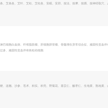
条、艾条灸、艾叶、艾柱、艾柱灸、安眠、安邪、按法、按摩、按蹻、按神经取穴、
淋巴细胞白血病、纤维脂肪瘤、肝细胞胆管瘤、骨髓增生异常综合征、顽固性贫血伴
过多、顽固性贫血伴有铁粒幼细胞
梗、连翘、沙参、苍术、枳实、枳壳、野菊花、薏苡仁、酸枣仁、生地黄、熟地黄、