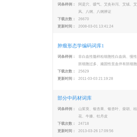
词条样例：
阿是穴、嗳气、艾灸补泻、艾绒、艾
风、八纲、八纲辨证
下载次数：
26670
更新时间：
2008-03-01 13:41:24
肿瘤形态学编码词库1
词条样例：
非白血性髓样粒细胞性白血病、慢性
胚细胞过多、顽固性贫血伴有胚细胞
下载次数：
25629
更新时间：
2011-03-03 21:19:28
部分中药材词库
词条样例：
山茱萸、银杏果、银杏叶、柴胡、桔
花、牛膝、牡丹皮
下载次数：
24718
更新时间：
2013-03-26 17:09:56