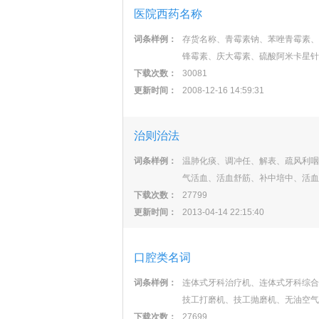
医院西药名称
词条样例：
存货名称、青霉素钠、苯唑青霉素、
锋霉素、庆大霉素、硫酸阿米卡星针
下载次数：
30081
更新时间：
2008-12-16 14:59:31
治则治法
词条样例：
温肺化痰、调冲任、解表、疏风利咽
气活血、活血舒筋、补中培中、活血
下载次数：
27799
更新时间：
2013-04-14 22:15:40
口腔类名词
词条样例：
连体式牙科治疗机、连体式牙科综合
技工打磨机、技工抛磨机、无油空气
下载次数：
27699