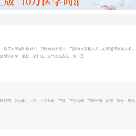
A、数字血管减影造影术、冠脉造影支架术、门静脉支架植入术、心脏起搏器植入术、
放射诊断学、龛影、笔杆征、支气管充盈征、胃下垂
腰背部、肢内侧、上肢、上肢外侧、下肢、下肢内侧、下肢外侧、足部、顶骨、额骨