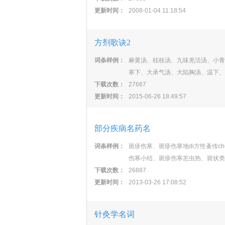
更新时间：
2008-01-04 11:18:54
方剂歌诀2
词条样例：
麻黄汤、桂枝汤、九味羌活汤、小青
寒下、大承气汤、大陷胸汤、温下、
下载次数：
27667
更新时间：
2015-06-26 18:49:57
部分疾病名药名
词条样例：
斑疹伤寒、斑疹伤寒地di方性蚤传ch
伤寒小结、斑疹伤寒恙虫热、斑状类
下载次数：
26887
更新时间：
2013-03-26 17:08:52
针灸学名词