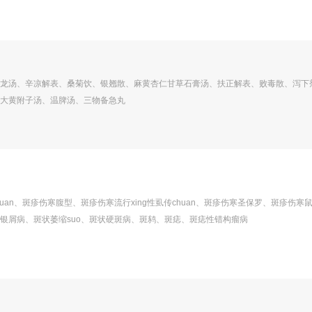
龙汤、辛凉解表、桑菊饮、银翘散、麻黄杏仁甘草石膏汤、扶正解表、败毒散、泻下
大黄附子汤、温脾汤、三物备急丸
uan、斑疹伤寒腹型、斑疹伤寒流行xing性虱传chuan、斑疹伤寒圣保罗、斑疹伤寒
银屑病、斑状萎缩suo、斑状硬斑病、斑鸫、斑痣、斑痣性错构瘤病