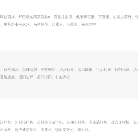
哌拉西林、舒巴坦钠阿莫西林a、百德注射液、氨苄青霉素、百普素、右美沙芬针、
、更昔洛韦韦康尔、乌体林斯、红霉素、洁霉素、头孢唑啉
、益气和营、泻肝清肺、补肾安胎、清营解毒、清温解毒、行水利尿、解郁化痰、清
通络止痛、通阳达邪、柔肝潜阳、补血养心
治疗机、牙科治疗机、牙科综合治疗机、轻便牙科椅、高速涡轮机、台式牙钻机、立
压缩机、超声波洁牙机、洁牙机、喷砂洁牙机、喷砂机