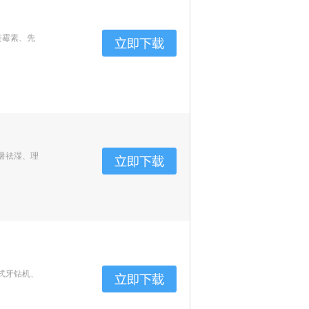
链霉素、先
暑祛湿、理
式牙钻机、