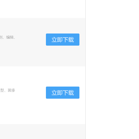
剂、编辑、
鼠型、斑疹