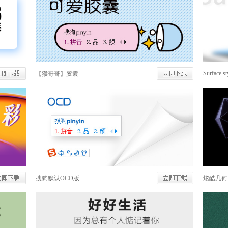
Surface st
【猴哥哥】胶囊
搜狗默认OCD版
炫酷几何