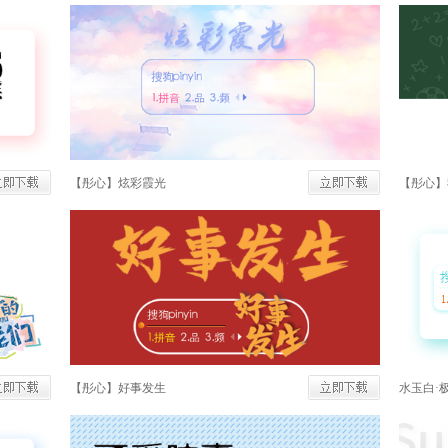
【彤心】炫彩霞光
【彤心】
【彤心】好事发生
水玉白·极