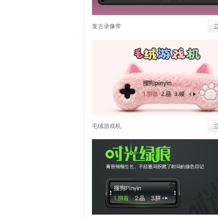
复古录像带
毛绒游戏机