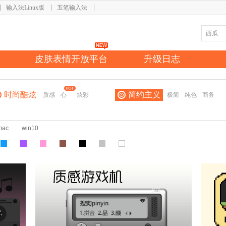
输入法Linux版
五笔输入法
皮肤表情开放平台
升级日志
时尚酷炫
简约主义
质感
心
炫彩
极简
纯色
商务
mac
win10