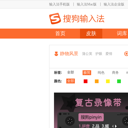
输入法手机版
输入法Mac版
输入法企业版
首页
皮肤
词库
静物风景
蒲公英
护眼
爱情
全部
标签:
极简
纯色
商务
全部
颜色: