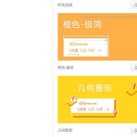
时光绿痕
橙色-极简
几何图形