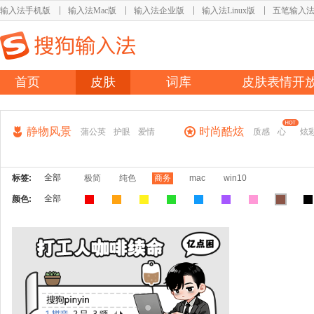
输入法手机版
输入法Mac版
输入法企业版
输入法Linux版
五笔输入
首页
皮肤
词库
皮肤表情开
静物风景
时尚酷炫
蒲公英
护眼
爱情
质感
心
炫
全部
标签:
极简
纯色
商务
mac
win10
全部
颜色: