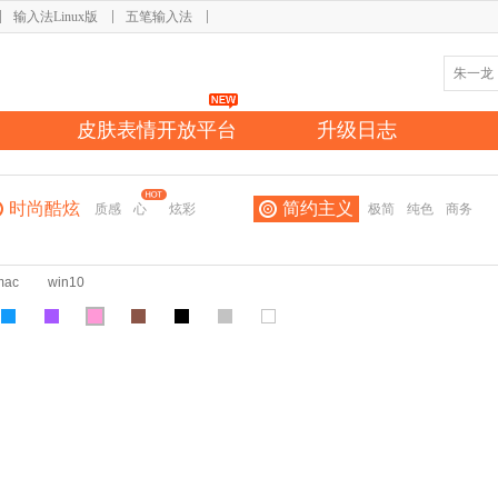
输入法Linux版
五笔输入法
皮肤表情开放平台
升级日志
时尚酷炫
简约主义
质感
心
炫彩
极简
纯色
商务
mac
win10