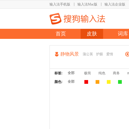
输入法手机版
输入法Mac版
输入法企业版
首页
皮肤
词库
静物风景
蒲公英
护眼
爱情
全部
标签:
极简
纯色
商务
全部
颜色: