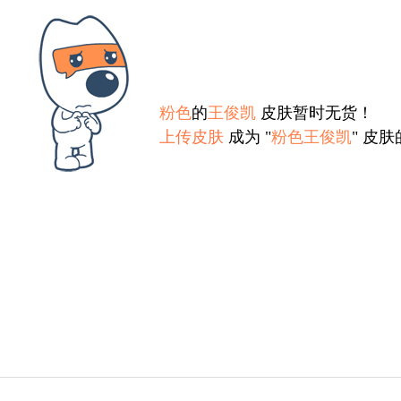
粉色
的
王俊凯
皮肤暂时无货！
上传皮肤
成为 "
粉色王俊凯
" 皮