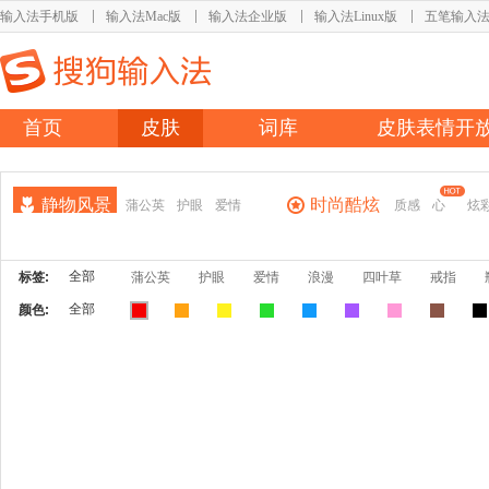
输入法手机版
输入法Mac版
输入法企业版
输入法Linux版
五笔输入
首页
皮肤
词库
皮肤表情开
静物风景
时尚酷炫
蒲公英
护眼
爱情
质感
心
炫
全部
标签:
蒲公英
护眼
爱情
浪漫
四叶草
戒指
全部
颜色: