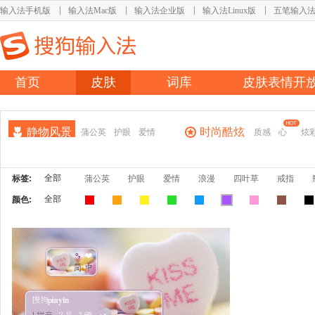
输入法手机版
输入法Mac版
输入法企业版
输入法Linux版
五笔输入
首页
皮肤
词库
皮肤表情开
静物风景
时尚酷炫
蒲公英
护眼
爱情
质感
心
炫
全部
标签:
蒲公英
护眼
爱情
浪漫
四叶草
戒指
全部
颜色: