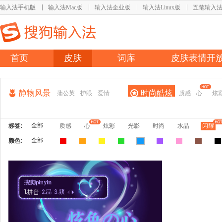
输入法手机版
输入法Mac版
输入法企业版
输入法Linux版
五笔输入
首页
皮肤
词库
皮肤表情开
静物风景
时尚酷炫
蒲公英
护眼
爱情
质感
心
炫
全部
标签:
质感
心
炫彩
光影
时尚
水晶
闪耀
全部
颜色: