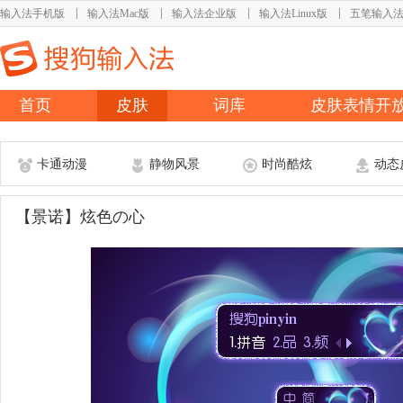
输入法手机版
输入法Mac版
输入法企业版
输入法Linux版
五笔输入
首页
皮肤
词库
皮肤表情开
卡通动漫
静物风景
时尚酷炫
动态
【景诺】炫色の心