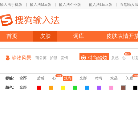
输入法手机版
输入法Mac版
输入法企业版
输入法Linux版
五笔输入
首页
皮肤
词库
皮肤表情开
静物风景
时尚酷炫
蒲公英
护眼
爱情
质感
心
炫
全部
标签:
质感
心
炫彩
光影
时尚
水晶
闪耀
全部
颜色: