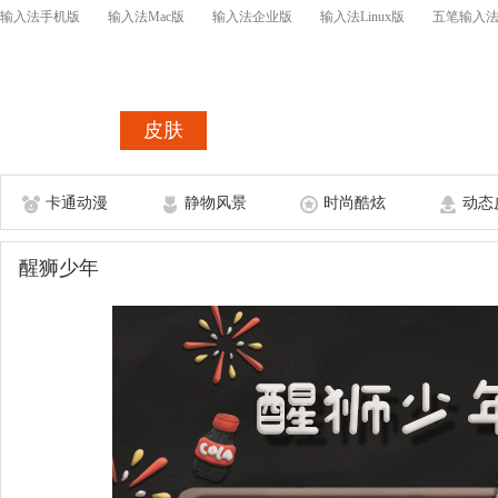
输入法手机版
输入法Mac版
输入法企业版
输入法Linux版
五笔输入
首页
皮肤
词库
皮肤表情开
卡通动漫
静物风景
时尚酷炫
动态
醒狮少年