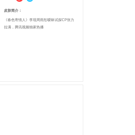
皮肤简介：
《春色寄情人》李现周雨彤暧昧试探CP张力
拉满，腾讯视频独家热播