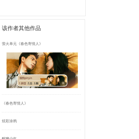
该作者其他作品
萤火单元《春色寄情人》
《春色寄情人》
炫彩涂鸦
醒狮少年