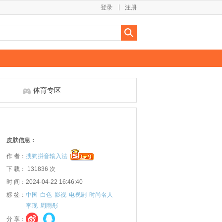
登录
注册
体育专区
皮肤信息：
作 者：
搜狗拼音输入法
下 载： 131836 次
时 间：2024-04-22 16:46:40
标 签：
中国
白色
影视
电视剧
时尚名人
李现
周雨彤
分 享：