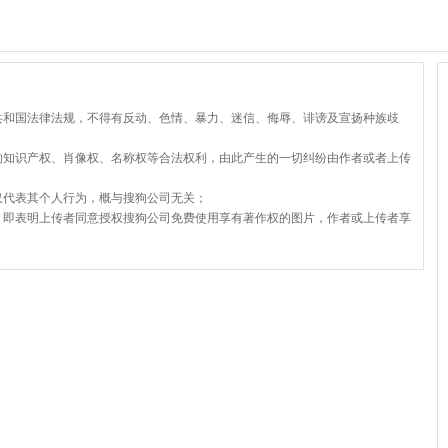
共和国法律法规，不得有反动、色情、暴力、迷信、侮辱、诽谤及宣扬种族歧
的知识产权、肖像权、名称权等合法权利，由此产生的一切纠纷由作者或者上传
仅代表其个人行为，概与搜狗公司无关；
，即表明上传者同意授权搜狗公司免费使用享有著作权的图片，作者或上传者享