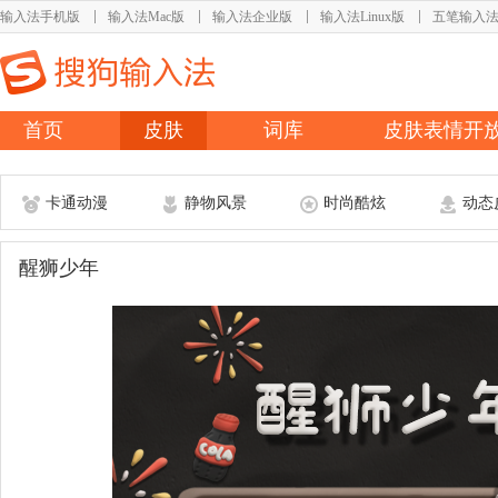
输入法手机版
输入法Mac版
输入法企业版
输入法Linux版
五笔输入
首页
皮肤
词库
皮肤表情开
卡通动漫
静物风景
时尚酷炫
动态
醒狮少年