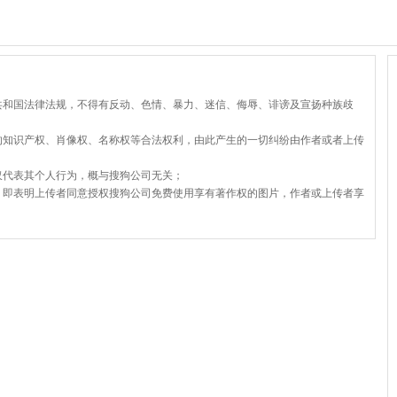
共和国法律法规，不得有反动、色情、暴力、迷信、侮辱、诽谤及宣扬种族歧
的知识产权、肖像权、名称权等合法权利，由此产生的一切纠纷由作者或者上传
仅代表其个人行为，概与搜狗公司无关；
，即表明上传者同意授权搜狗公司免费使用享有著作权的图片，作者或上传者享