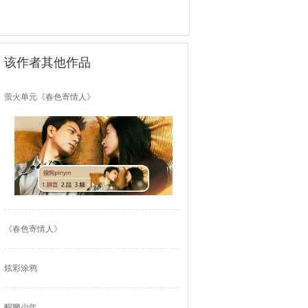
该作者其他作品
萤火单元《春色寄情人》
《春色寄情人》
炫彩涂鸦
醒狮少年