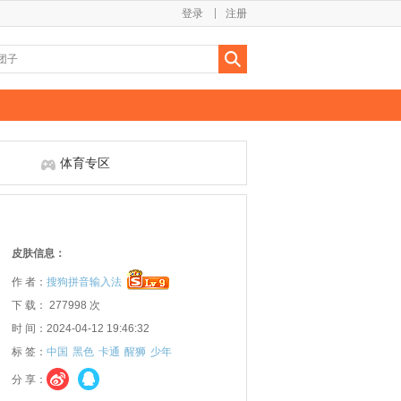
登录
注册
体育专区
皮肤信息：
作 者：
搜狗拼音输入法
下 载： 277998 次
时 间：2024-04-12 19:46:32
标 签：
中国
黑色
卡通
醒狮
少年
分 享：