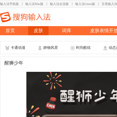
输入法手机版
输入法Mac版
输入法企业版
输入法Linux版
五笔输入
首页
皮肤
词库
皮肤表情开
卡通动漫
静物风景
时尚酷炫
动态
醒狮少年