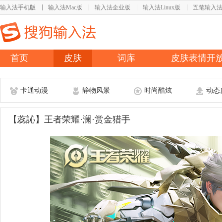
输入法手机版
输入法Mac版
输入法企业版
输入法Linux版
五笔输入
首页
皮肤
词库
皮肤表情开
卡通动漫
静物风景
时尚酷炫
动态
【蕊訫】王者荣耀·澜·赏金猎手