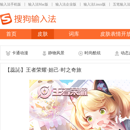
输入法手机版
输入法Mac版
输入法企业版
输入法Linux版
五笔输入
首页
皮肤
词库
皮肤表情开
卡通动漫
静物风景
时尚酷炫
动态
【蕊訫】王者荣耀·妲己·时之奇旅