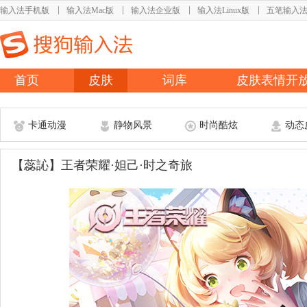
输入法手机版
输入法Mac版
输入法企业版
输入法Linux版
五笔输入
首页
皮肤
词库
皮肤表情开
卡通动漫
静物风景
时尚酷炫
动态
【蕊訫】王者荣耀·妲己·时之奇旅