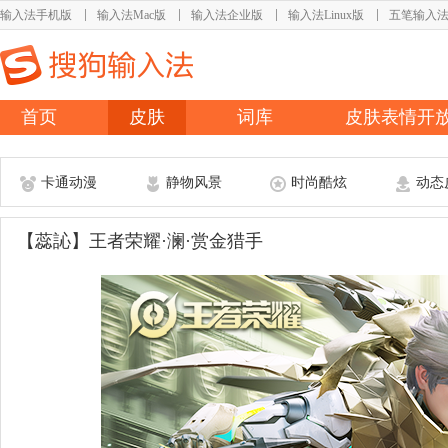
输入法手机版
输入法Mac版
输入法企业版
输入法Linux版
五笔输入
首页
皮肤
词库
皮肤表情开
卡通动漫
静物风景
时尚酷炫
动态
【蕊訫】王者荣耀·澜·赏金猎手