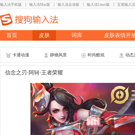
输入法手机版
输入法Mac版
输入法企业版
输入法Linux版
五笔输入
首页
皮肤
词库
皮肤表情开
卡通动漫
静物风景
时尚酷炫
动态
信念之刃·阿轲·王者荣耀