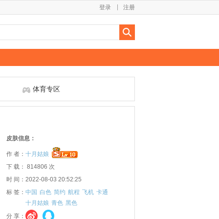
登录
注册
体育专区
皮肤信息：
作 者：
十月姑娘
下 载： 814806 次
时 间：2022-08-03 20:52:25
标 签：
中国
白色
简约
航程
飞机
卡通
十月姑娘
青色
黑色
分 享：