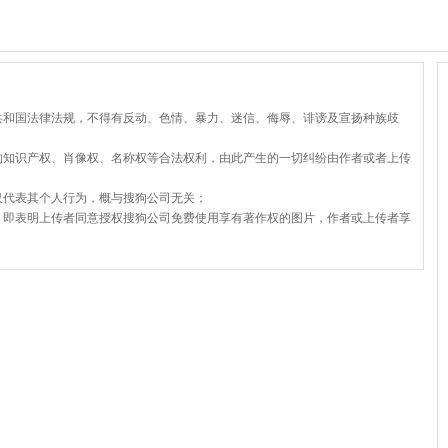
共和国法律法规，不得有反动、色情、暴力、迷信、侮辱、诽谤及宣扬种族歧
的知识产权、肖像权、名称权等合法权利，由此产生的一切纠纷由作者或者上传
仅代表其个人行为，概与搜狗公司无关；
，即表明上传者同意授权搜狗公司免费使用享有著作权的图片，作者或上传者享