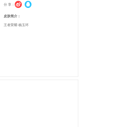
分 享：
皮肤简介：
王者荣耀-杨玉环