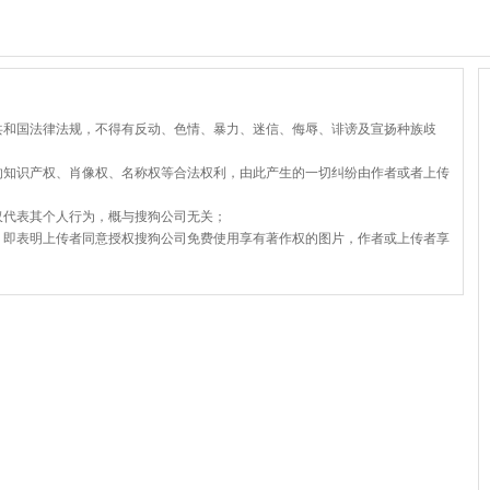
共和国法律法规，不得有反动、色情、暴力、迷信、侮辱、诽谤及宣扬种族歧
的知识产权、肖像权、名称权等合法权利，由此产生的一切纠纷由作者或者上传
仅代表其个人行为，概与搜狗公司无关；
，即表明上传者同意授权搜狗公司免费使用享有著作权的图片，作者或上传者享