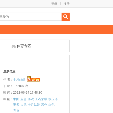
登录
注册
体育专区
皮肤信息：
作 者：
十月姑娘
下 载： 162807 次
时 间：2022-06-24 17:48:30
标 签：
中国
蓝色
游戏
王者荣耀
杨玉环
王者
古风
十月姑娘
黑色
红色
青色