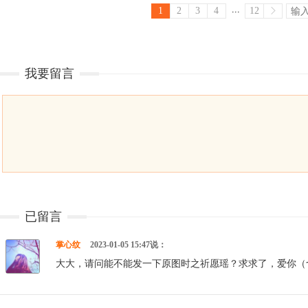
...
1
2
3
4
12
我要留言
已留言
掌心纹
2023-01-05 15:47说：
大大，请问能不能发一下原图时之祈愿瑶？求求了，爱你（づ￣3￣）づ╭～ http