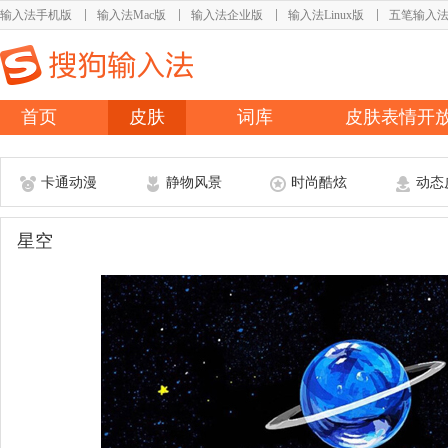
输入法手机版
输入法Mac版
输入法企业版
输入法Linux版
五笔输入
首页
皮肤
词库
皮肤表情开
卡通动漫
静物风景
时尚酷炫
动态
星空