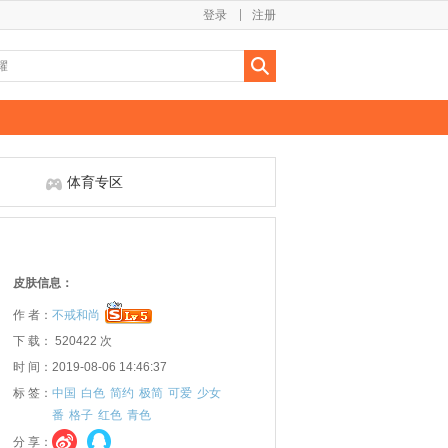
登录
注册
体育专区
皮肤信息：
作 者：
不戒和尚
下 载： 520422 次
时 间：2019-08-06 14:46:37
标 签：
中国
白色
简约
极简
可爱
少女
番
格子
红色
青色
分 享：