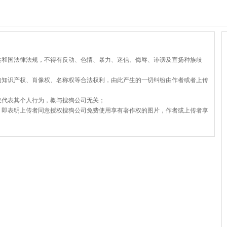
共和国法律法规，不得有反动、色情、暴力、迷信、侮辱、诽谤及宣扬种族歧
的知识产权、肖像权、名称权等合法权利，由此产生的一切纠纷由作者或者上传
仅代表其个人行为，概与搜狗公司无关；
，即表明上传者同意授权搜狗公司免费使用享有著作权的图片，作者或上传者享