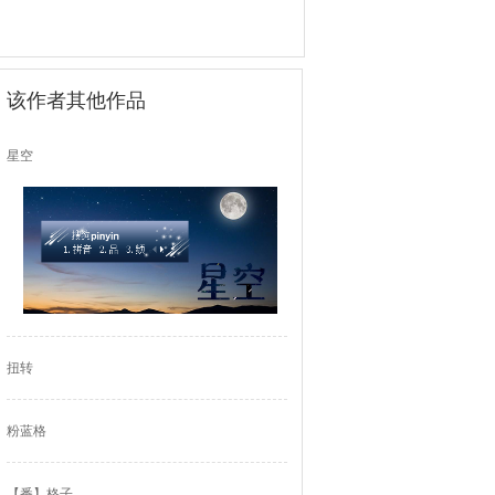
该作者其他作品
星空
扭转
粉蓝格
【番】格子