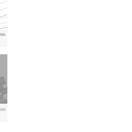
996
143