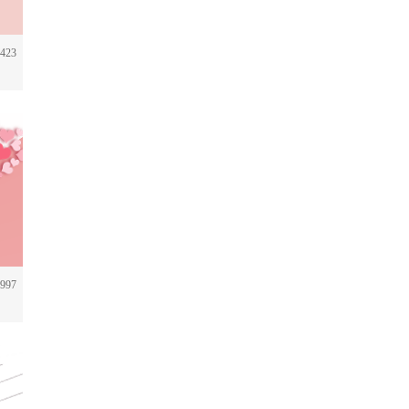
423
997