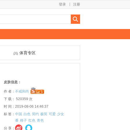
登录
注册
体育专区
皮肤信息：
作 者：
不戒和尚
下 载： 520359 次
时 间：2019-08-06 14:46:37
标 签：
中国
白色
简约
极简
可爱
少女
番
格子
红色
青色
分 享：