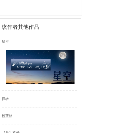
该作者其他作品
星空
扭转
粉蓝格
【番】格子