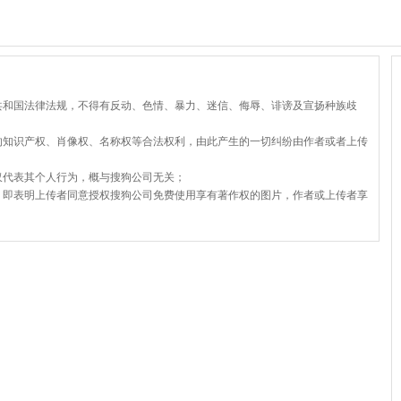
共和国法律法规，不得有反动、色情、暴力、迷信、侮辱、诽谤及宣扬种族歧
的知识产权、肖像权、名称权等合法权利，由此产生的一切纠纷由作者或者上传
仅代表其个人行为，概与搜狗公司无关；
，即表明上传者同意授权搜狗公司免费使用享有著作权的图片，作者或上传者享