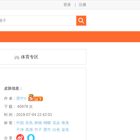
登录
注册
体育专区
皮肤信息：
作 者：
墨竹V
下 载： 40978 次
时 间：2019-07-04 22:42:01
标 签：
中国
灰色
静物
蝴蝶
花朵
唯美
干净
质感
竹子
墨竹
白色
蓝色
分 享：