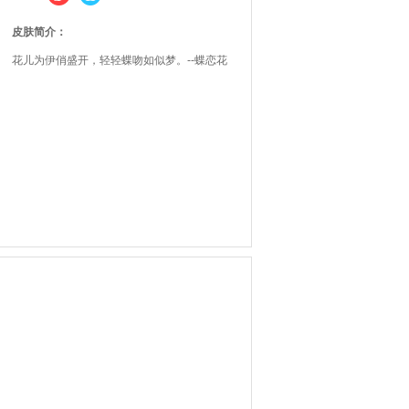
皮肤简介：
花儿为伊俏盛开，轻轻蝶吻如似梦。--蝶恋花