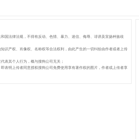
共和国法律法规，不得有反动、色情、暴力、迷信、侮辱、诽谤及宣扬种族歧
的知识产权、肖像权、名称权等合法权利，由此产生的一切纠纷由作者或者上传
仅代表其个人行为，概与搜狗公司无关；
，即表明上传者同意授权搜狗公司免费使用享有著作权的图片，作者或上传者享