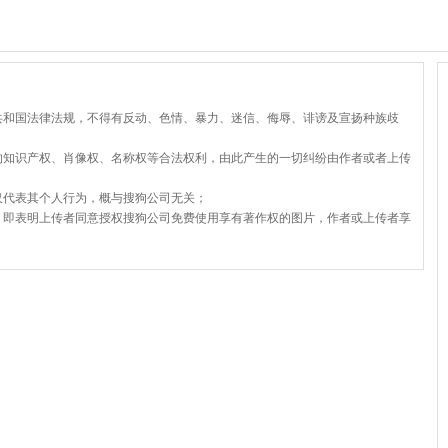
共和国法律法规，不得有反动、色情、暴力、迷信、侮辱、诽谤及宣扬种族歧
的知识产权、肖像权、名称权等合法权利，由此产生的一切纠纷由作者或者上传
仅代表其个人行为，概与搜狗公司无关；
，即表明上传者同意授权搜狗公司免费使用享有著作权的图片，作者或上传者享