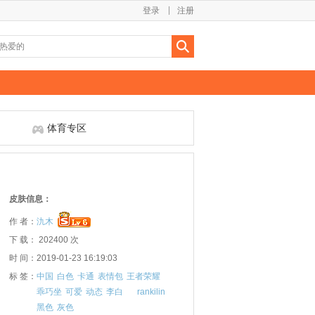
登录
注册
体育专区
皮肤信息：
作 者：
氿木
下 载： 202400 次
时 间：2019-01-23 16:19:03
标 签：
中国
白色
卡通
表情包
王者荣耀
乖巧坐
可爱
动态
李白
rankilin
黑色
灰色