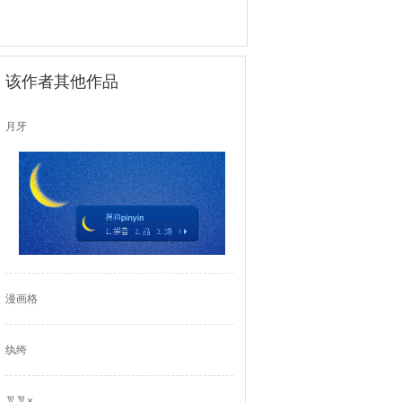
该作者其他作品
月牙
漫画格
纨绔
叉叉×