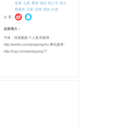
星星
七星
爱情
情侣
情人节
情人
我爱你
示爱
定情
黑色
白色
分 享：
皮肤简介：
字体：浪漫雅圆 个人新浪微博：
http://weibo.com/qixigongzhu 腾讯微博：
http://t.qq.com/yandyyang77