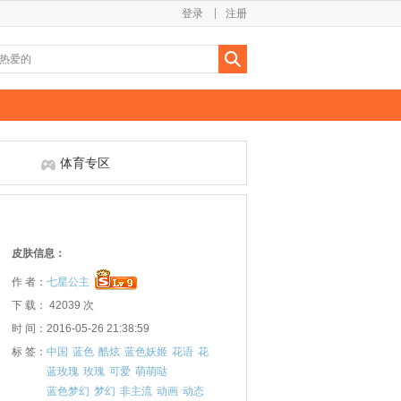
登录
注册
体育专区
皮肤信息：
作 者：
七星公主
下 载： 42039 次
时 间：2016-05-26 21:38:59
标 签：
中国
蓝色
酷炫
蓝色妖姬
花语
花
蓝玫瑰
玫瑰
可爱
萌萌哒
蓝色梦幻
梦幻
非主流
动画
动态