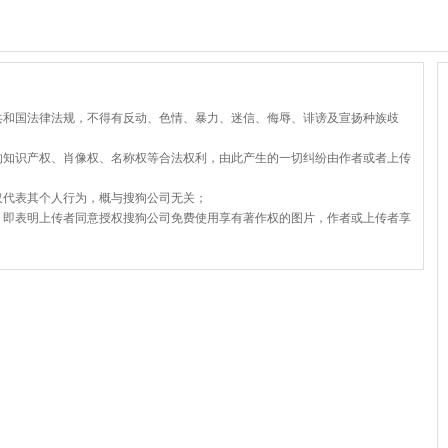
共和国法律法规，不得有反动、色情、暴力、迷信、侮辱、诽谤及宣扬种族歧
的知识产权、肖像权、名称权等合法权利，由此产生的一切纠纷由作者或者上传
仅代表其个人行为，概与搜狗公司无关；
，即表明上传者同意授权搜狗公司免费使用享有著作权的图片，作者或上传者享