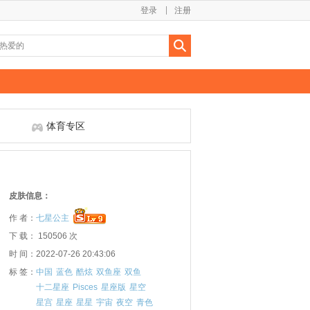
登录
注册
体育专区
皮肤信息：
作 者：
七星公主
下 载： 150506 次
时 间：2022-07-26 20:43:06
标 签：
中国
蓝色
酷炫
双鱼座
双鱼
十二星座
Pisces
星座版
星空
星宫
星座
星星
宇宙
夜空
青色