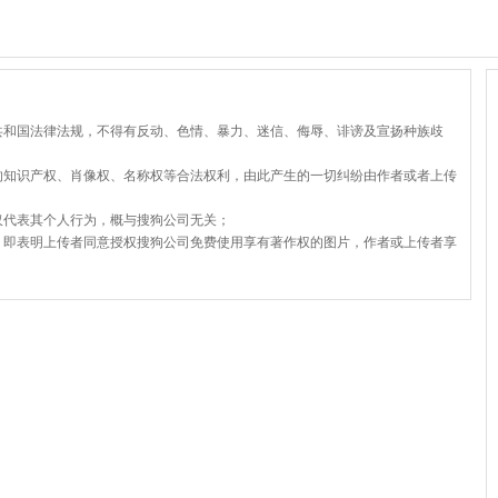
共和国法律法规，不得有反动、色情、暴力、迷信、侮辱、诽谤及宣扬种族歧
的知识产权、肖像权、名称权等合法权利，由此产生的一切纠纷由作者或者上传
仅代表其个人行为，概与搜狗公司无关；
，即表明上传者同意授权搜狗公司免费使用享有著作权的图片，作者或上传者享