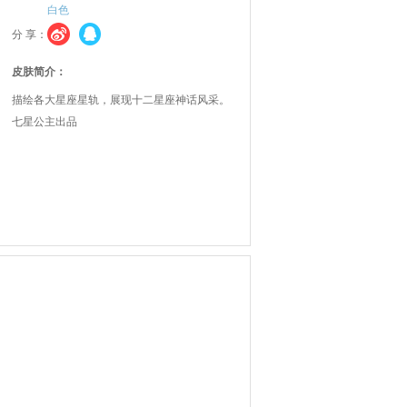
白色
分 享：
皮肤简介：
描绘各大星座星轨，展现十二星座神话风采。
七星公主出品