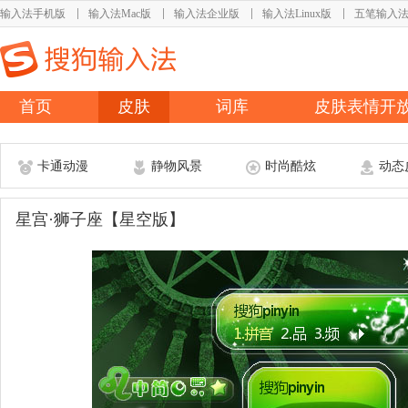
输入法手机版
输入法Mac版
输入法企业版
输入法Linux版
五笔输入
首页
皮肤
词库
皮肤表情开
卡通动漫
静物风景
时尚酷炫
动态
星宫·狮子座【星空版】