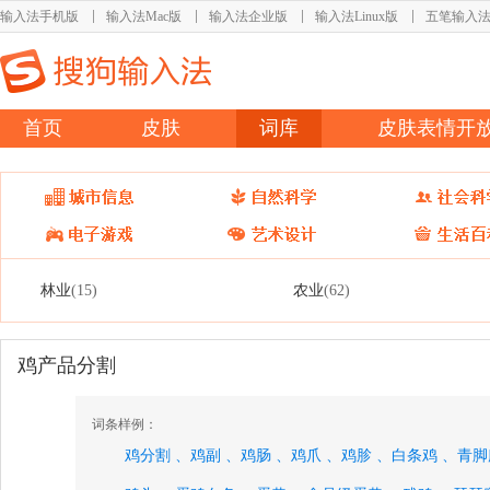
输入法手机版
输入法Mac版
输入法企业版
输入法Linux版
五笔输入
首页
皮肤
词库
皮肤表情开
林业
农业
(15)
(62)
鸡产品分割
词条样例：
鸡分割 、
鸡副 、
鸡肠 、
鸡爪 、
鸡胗 、
白条鸡 、
青脚