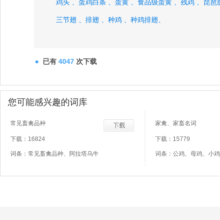
鸡头 、
蛋鸡白条 、
蛋黄 、
食品级蛋黄 、
残鸡 、
琵琶
三节翅 、
排翅 、
种鸡 、
种鸡排翅、
已有
4047
次下载
您可能感兴趣的词库
常见畜禽品种
家禽、家畜名词
下载：16824
下载：15779
词条：常见畜禽品种、阿拉塔乌牛
词条：公鸡、母鸡、小鸡