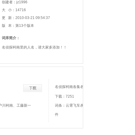
创建者：jz1996
大 小：14716
更 新：2010-03-21 09:54:37
版 本：第13个版本
词库简介：
名侦探柯南里的人名，请大家多添加！！
名侦探柯南各集名称
下载：7251
户川柯南、工藤新一
词条：云霄飞车杀人事件、董事长千金诱拐事
件