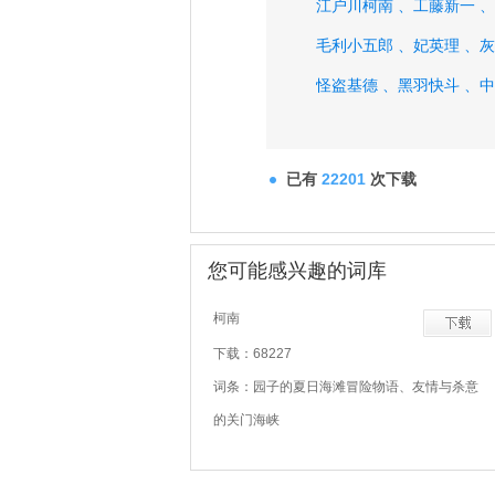
江户川柯南 、
工藤新一 、
毛利小五郎 、
妃英理 、
灰
怪盗基德 、
黑羽快斗 、
中
高木涉 、
白鸟任三郎、
已有
22201
次下载
您可能感兴趣的词库
柯南
下载：68227
词条：园子的夏日海滩冒险物语、友情与杀意
的关门海峡