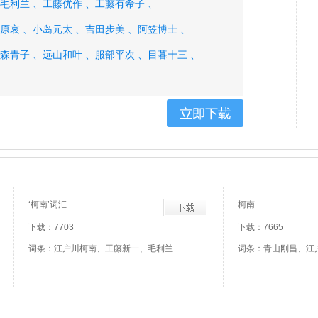
毛利兰 、
工藤优作 、
工藤有希子 、
原哀 、
小岛元太 、
吉田步美 、
阿笠博士 、
森青子 、
远山和叶 、
服部平次 、
目暮十三 、
‘柯南’词汇
柯南
下载：7703
下载：7665
词条：江户川柯南、工藤新一、毛利兰
词条：青山刚昌、江