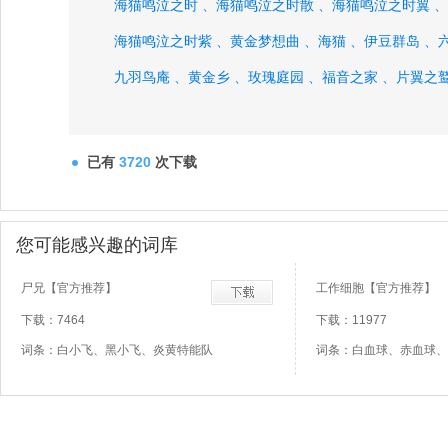
海猫鸣泣之时 、
海猫鸣泣之时散 、
海猫鸣泣之时翼 、
海猫鸣泣之时紫 、
黄金梦想曲 、
海猫 、
伊豆群岛 、
九羽鸟庵 、
黄金乡 、
玫瑰庭园 、
福音之家 、
片翼之鹫
圣露琪亚学园 、
右代宫 、
右代宫金藏 、
右代宫战人、
已有
3720
次下载
您可能感兴趣的词库
尸兄【官方推荐】
工作细胞【官方推荐】
下载：7464
下载：11977
词条：白小飞、黑小飞、炎黄特能队
词条：白血球、赤血球、