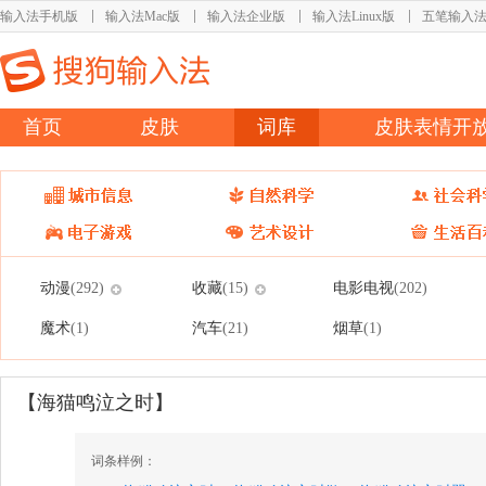
输入法手机版
输入法Mac版
输入法企业版
输入法Linux版
五笔输入
首页
皮肤
词库
皮肤表情开
动漫
收藏
电影电视
(292)
(15)
(202)
魔术
汽车
烟草
(1)
(21)
(1)
【海猫鸣泣之时】
词条样例：