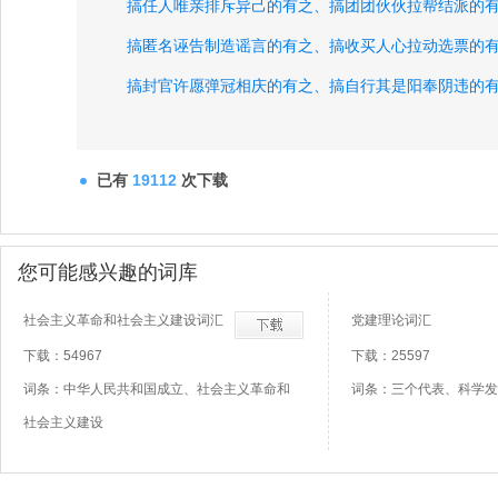
搞任人唯亲排斥异己的有之、
搞团团伙伙拉帮结派的
搞匿名诬告制造谣言的有之、
搞收买人心拉动选票的
搞封官许愿弹冠相庆的有之、
搞自行其是阳奉阴违的
搞尾大不掉妄议中央的有之、
中国工人阶级的先锋队
中国人民和中华民族的先锋队、
党员个人服从党的组
已有
19112
次下载
下级组织服从上级组织、
以党支部为基本单位、
倡导
倡导自由平等公正法治、
倡导爱国敬业诚信友善、
全
您可能感兴趣的词库
全面深化改革、
全面依法治国、
社会主义革命和社会主义建设词汇
党建理论词汇
下载：54967
下载：25597
词条：中华人民共和国成立、社会主义革命和
词条：三个代表、科学发
社会主义建设