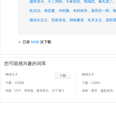
越前龙马、
不二周助、
手冢国光、
桃城武、
菊丸英二
乾贞治、
海堂薰、
河村隆、
幸村精市、
真田弦一郎、
柳生比吕士、
切原赤也、
胡狼桑原、
丸井文太、
迹部
已有
5438
次下载
您可能感兴趣的词库
网球王子
网球王子
下载：15288
下载：11991
词条：宍户、华村葵、梶本贵久、沙丁鱼汁
词条：青学、越前龙马、