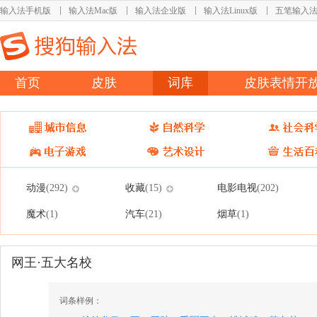
输入法手机版
输入法Mac版
输入法企业版
输入法Linux版
五笔输入
首页
皮肤
词库
皮肤表情开
动漫
收藏
电影电视
(292)
(15)
(202)
魔术
汽车
烟草
(1)
(21)
(1)
网王·五大名校
词条样例：