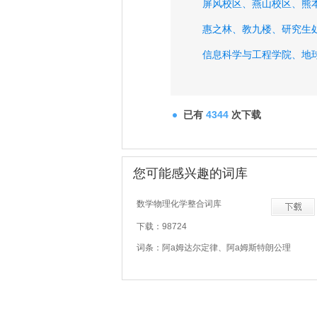
屏风校区、
燕山校区、
熊
惠之林、
教九楼、
研究生
信息科学与工程学院、
地
三毛烤鱼、
聚来福、
已有
4344
次下载
您可能感兴趣的词库
数学物理化学整合词库
下载：98724
词条：阿a姆达尔定律、阿a姆斯特朗公理