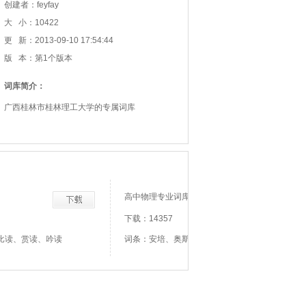
创建者：feyfay
大 小：10422
更 新：2013-09-10 17:54:44
版 本：第1个版本
词库简介：
广西桂林市桂林理工大学的专属词库
高中物理专业词库
下载：14357
比读、赏读、吟读
词条：安培、奥斯特、安培力、暗条纹