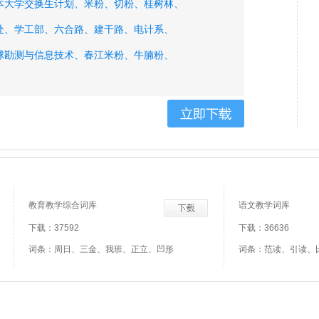
本大学交换生计划、
米粉、
切粉、
桂树林、
处、
学工部、
六合路、
建干路、
电计系、
球勘测与信息技术、
春江米粉、
牛腩粉、
教育教学综合词库
语文教学词库
下载：37592
下载：36636
词条：周日、三金、我班、正立、凹形
词条：范读、引读、