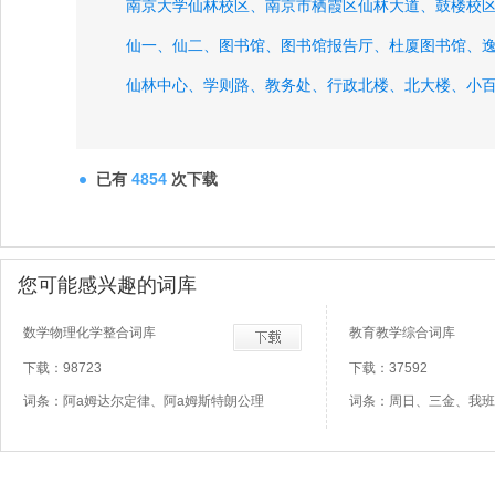
南京大学仙林校区、
南京市栖霞区仙林大道、
鼓楼校
仙一、
仙二、
图书馆、
图书馆报告厅、
杜厦图书馆、
仙林中心、
学则路、
教务处、
行政北楼、
北大楼、
小
紫荆站、
已有
4854
次下载
您可能感兴趣的词库
数学物理化学整合词库
教育教学综合词库
下载：98723
下载：37592
词条：阿a姆达尔定律、阿a姆斯特朗公理
词条：周日、三金、我班