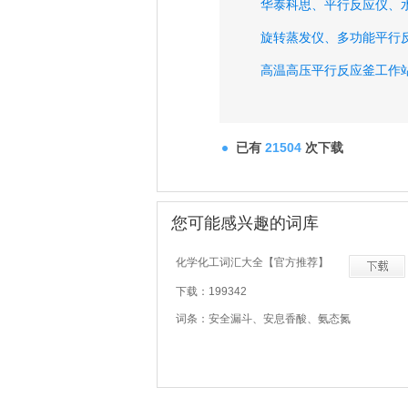
华泰科思、
平行反应仪、
旋转蒸发仪、
多功能平行
高温高压平行反应釜工作
单人版自动过主机、
多功
无水溶剂处理装置、
小分
已有
21504
次下载
配合物平行合成仪、
您可能感兴趣的词库
化学化工词汇大全【官方推荐】
下载：199342
词条：安全漏斗、安息香酸、氨态氮