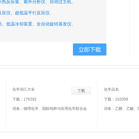
水热反应釜、
紫外分析仪、
自动过主机、
反应仪、
超低温平行反应仪、
站、
低温冷却装置、
全自动旋转蒸发仪、
能、
制备板分离系统、
有机溶剂传输技术、
子单晶培养技术、
蛋白质单晶培养技术、
化学词汇大全
化学品名
下载：176292
下载：102058
词条：物理化学、国际纯粹与应用化学联合会
词条：乙醛、乙酸、