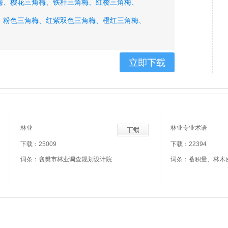
梅、
樱花三角梅、
铁杆三角梅、
红樱三角梅、
、
粉色三角梅、
红紫双色三角梅、
橙红三角梅、
角梅、
嫣红三角梅、
曙光三角梅、
林业
林业专业术语
下载：25009
下载：22394
词条：襄樊市林业调查规划设计院
词条：蓄积量、林木