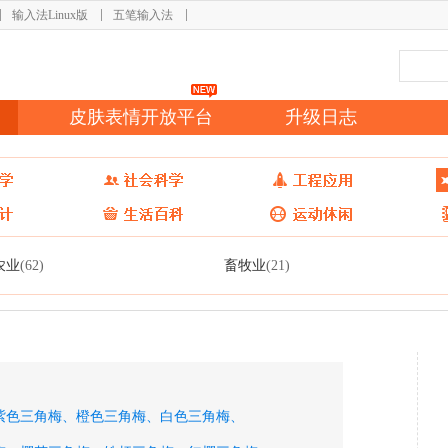
输入法Linux版
五笔输入法
皮肤表情开放平台
升级日志
农业
畜牧业
(62)
(21)
紫色三角梅、
橙色三角梅、
白色三角梅、