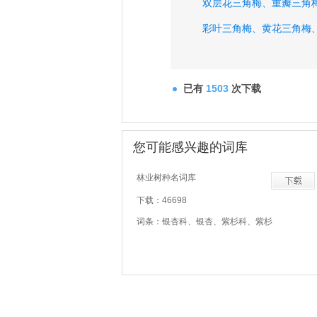
双层花三角梅、
重瓣三角
彩叶三角梅、
黄花三角梅
黄绿三角梅、
鸳鸯双色三
已有
1503
次下载
您可能感兴趣的词库
林业树种名词库
下载：46698
词条：银杏科、银杏、紫杉科、紫杉