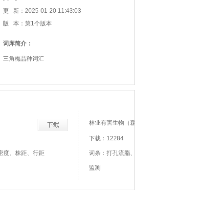
更 新：2025-01-20 11:43:03
版 本：第1个版本
词库简介：
三角梅品种词汇
林业有害生物（森防）
下载：12284
密度、株距、行距
词条：打孔流脂、打孔流脂监测、线虫检测管
监测