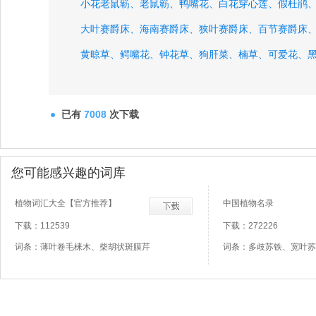
小花老鼠簕、
老鼠簕、
鸭嘴花、
白花穿心莲、
假杜鹃
大叶赛爵床、
海南赛爵床、
狭叶赛爵床、
百节赛爵床
黄晾草、
鳄嘴花、
钟花草、
狗肝菜、
楠草、
可爱花、
接骨草、
已有
7008
次下载
您可能感兴趣的词库
植物词汇大全【官方推荐】
中国植物名录
下载：112539
下载：272226
词条：薄叶卷毛梾木、柴胡状斑膜芹
词条：多歧苏铁、宽叶苏