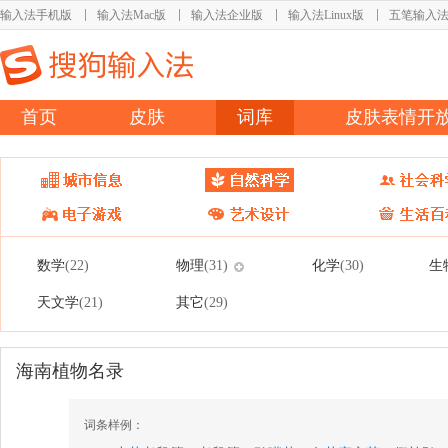
输入法手机版
输入法Mac版
输入法企业版
输入法Linux版
五笔输入
首页
皮肤
词库
皮肤表情开
数学
物理
化学
生
(22)
(31)
(30)
天文学
其它
(21)
(29)
海南植物名录
词条样例：