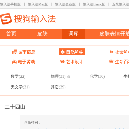
输入法手机版
输入法Mac版
输入法企业版
输入法Linux版
五笔输入
首页
皮肤
词库
皮肤表情开
数学
物理
化学
生
(22)
(31)
(30)
天文学
其它
(21)
(29)
二十四山
词条样例：