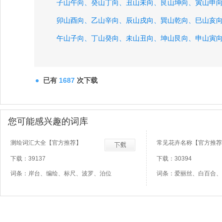
子山午向、
癸山丁向、
丑山未向、
艮山坤向、
寅山申
卯山酉向、
乙山辛向、
辰山戌向、
巽山乾向、
巳山亥
午山子向、
丁山癸向、
未山丑向、
坤山艮向、
申山寅
酉山卯向、
已有
1687
次下载
您可能感兴趣的词库
测绘词汇大全【官方推荐】
常见花卉名称【官方推荐
下载：39137
下载：30394
词条：岸台、编绘、标尺、波罗、泊位
词条：爱丽丝、白百合、