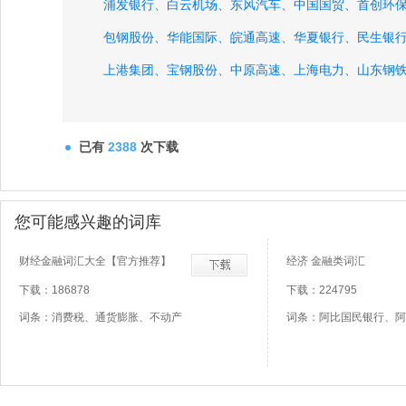
浦发银行、
白云机场、
东风汽车、
中国国贸、
首创环
包钢股份、
华能国际、
皖通高速、
华夏银行、
民生银
上港集团、
宝钢股份、
中原高速、
上海电力、
山东钢
华能水电、
已有
2388
次下载
您可能感兴趣的词库
财经金融词汇大全【官方推荐】
经济 金融类词汇
下载：186878
下载：224795
词条：消费税、通货膨胀、不动产
词条：阿比国民银行、阿